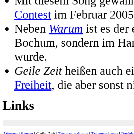
Mit diesem Song gewann
Contest
im Februar 2005
Neben
Warum
ist es der
Bochum, sondern im H
wurde.
Geile Zeit
heißen auch e
Freiheit
, die aber sonst n
Links
Warum
|
Sterne
|
Geile Zeit
|
Tage wie dieser
|
Tränenschwer
|
Perfek