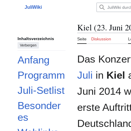
Zum
JuliWiki
Inhalt
Hauptmenü
springen
Kiel (23. Juni 2
Inhaltsverzeichnis
Seite
Diskussion
L
Verbergen
Das Konzer
Anfang
Juli
in
Kiel
a
Programm
Juli-Setlist
Juni 2014 w
Besonder
erste Auftrit
es
Deutschlan