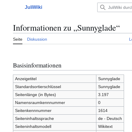
Zum
JuliWiki
Inhalt
Hauptmenü
springen
Informationen zu „Sunnyglade“
Seite
Diskussion
L
Basisinformationen
Anzeigetitel
Sunnyglade
Standardsortierschlüssel
Sunnyglade
Seitenlänge (in Bytes)
3.197
Namensraumkennnummer
0
Seitenkennnummer
1614
Seiteninhaltssprache
de - Deutsch
Seiteninhaltsmodell
Wikitext