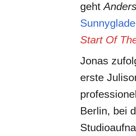
geht
Ander
Sunnyglade
Start Of T
Jonas zufo
erste Julis
professione
Berlin, bei 
Studioaufn