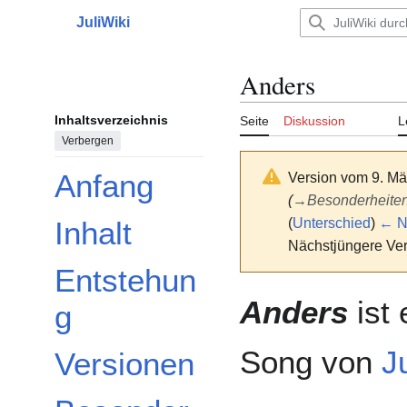
Zum
JuliWiki
Inhalt
Hauptmenü
springen
Anders
Inhaltsverzeichnis
Seite
Diskussion
L
Verbergen
Anfang
Version vom 9. Mä
(
→
Besonderheite
(
Unterschied
)
← Nä
Inhalt
Nächstjüngere Ver
Entstehun
Anders
ist 
g
Song von
Ju
Versionen